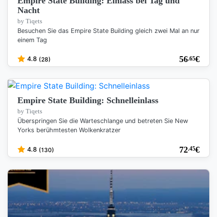
Empire State Building: Einlass bei Tag und
Nacht
by Tiqets
Besuchen Sie das Empire State Building gleich zwei Mal an nur
einem Tag
56
€
.65
4.8
(28)
Empire State Building: Schnelleinlass
by Tiqets
Überspringen Sie die Warteschlange und betreten Sie New
Yorks berühmtesten Wolkenkratzer
72
€
.45
4.8
(130)