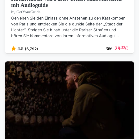
mit Audioguide
by GetYourGuide
Genießen Sie den Einlass ohne Anstehen zu den Katakomben
von Paris und entdecken Sie die dunkle Seite der „Stadt der
Lichter“. Steigen Sie hinab unter die Pariser Straßen und
hören Sie Kommentare von Ihrem informativen Audiogui...
29
€
.52
4.5
(6,792)
36
€