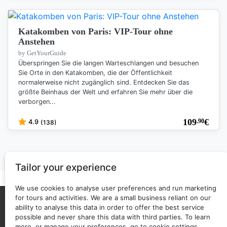
Katakomben von Paris: VIP-Tour ohne
Anstehen
by GetYourGuide
Überspringen Sie die langen Warteschlangen und besuchen
Sie Orte in den Katakomben, die der Öffentlichkeit
normalerweise nicht zugänglich sind. Entdecken Sie das
größte Beinhaus der Welt und erfahren Sie mehr über die
verborgen...
109
€
.90
4.9
(138)
Tailor your experience
We use cookies to analyse user preferences and run marketing
for tours and activities. We are a small business reliant on our
Über uns
Privacy policy
ability to analyse this data in order to offer the best service
possible and never share this data with third parties. To learn
Back to top
Copyright © 2025 - 2026 ticketguide.co
more, or manage your preferences, go to cookie settings.