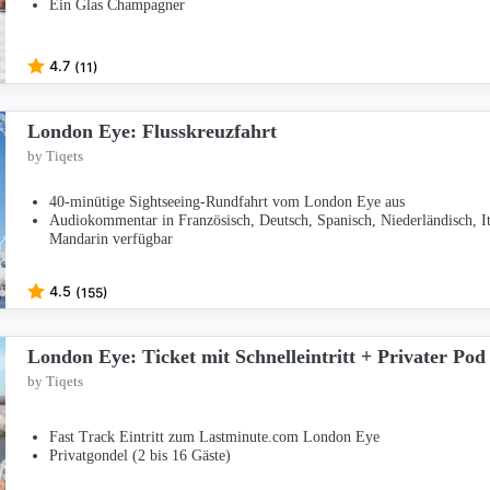
Ein Glas Champagner
4.7
(11)
London Eye: Flusskreuzfahrt
by Tiqets
40-minütige Sightseeing-Rundfahrt vom London Eye aus
Audiokommentar in Französisch, Deutsch, Spanisch, Niederländisch, Ita
Mandarin verfügbar
4.5
(155)
London Eye: Ticket mit Schnelleintritt + Privater Pod
by Tiqets
Fast Track Eintritt zum Lastminute.com London Eye
Privatgondel (2 bis 16 Gäste)