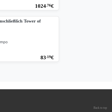
1024
€
.76
nschließlich Tower of
Tempo
83
€
.19
Back to top