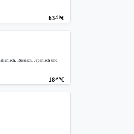
63
€
.90
lienisch, Russisch, Japanisch und
18
€
.69