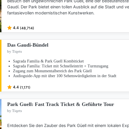
Besuch den ungewöhnlichen Park Güell, eine der bedeutendsten
Gaudí. Der Park bietet einen tollen Ausblick auf die Stadt und v
fantasievollen modernistischen Kunstwerken.
4.4
(48,714)
Das Gaudi-Bündel
by Tiqets
Sagrada Familia & Park Guell Kombiticket
Sagrada Família: Ticket mit Schnelleintritt + Turmzugang
Zugang zum Monumentalbereich des Park Güell
Audioguide-App mit über 100 Sehenswürdigkeiten in der Stadt
4.4
(1,171)
Park Guell: Fast Track Ticket & Geführte Tour
by Tiqets
Entdecken Sie den Zauber des Park Güell mit einem lokalen Ex