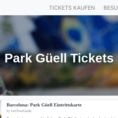
TICKETS KAUFEN
BESU
Park Güell Tickets
Barcelona: Park Güell Eintrittskarte
by GetYourGuide