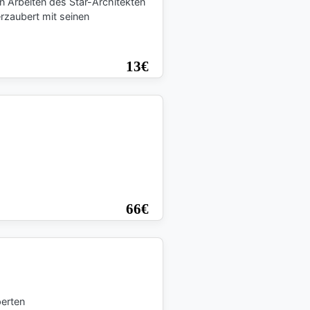
 Arbeiten des Star-Architekten
erzaubert mit seinen
13
€
66
€
perten