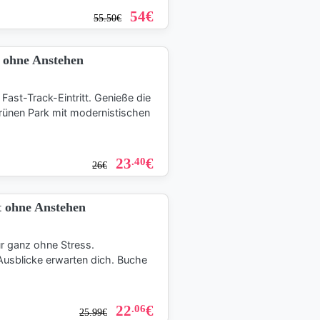
54
€
55.50
€
s ohne Anstehen
ast-Track-Eintritt. Genieße die
rünen Park mit modernistischen
23
€
.40
26
€
t ohne Anstehen
ur ganz ohne Stress.
usblicke erwarten dich. Buche
22
€
.06
25.99
€